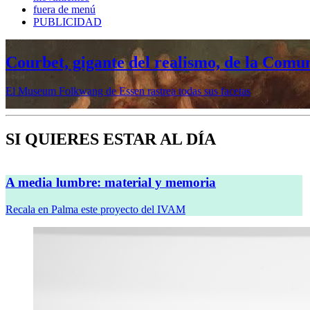
fuera de menú
PUBLICIDAD
Courbet, gigante del realismo, de la Comu
El Museum Folkwang de Essen rastrea todas sus facetas
SI QUIERES ESTAR AL DÍA
A media lumbre: material y memoria
Recala en Palma este proyecto del IVAM