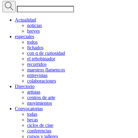
Actualidad
noticias
breves
especiales
todos
fichados
con q de curiosidad
el rebobinador
recorridos
maestros flamencos
entrevistas
colaboraciones
Directorio
artistas
centros de arte
movimientos
Convocatorias
todas
becas
ciclos de cine
conferencias
cursos y talleres