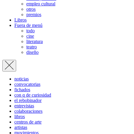
empleo cultural
otros
premios
Libros
Fuera de menú
todo
cine
literatura
teatro
diseño
noticias
convocatorias
fichados
con q de curiosidad
el rebobinador
entrevistas
colaboraciones
libros
centros de arte
artistas
movimientos