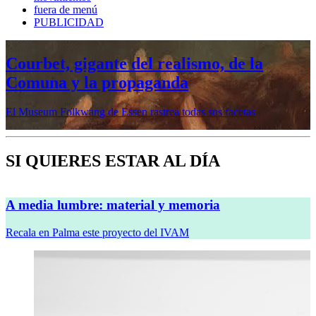
fuera de menú
PUBLICIDAD
Mujeres prerrafaelitas, psiquiatría en la
vanguardia, Minor White o Dana
Lixenberg, en otoño en la Fundación
MAPFRE
Veremos cinco muestras en sus sedes de Madrid y Barcelona
SI QUIERES ESTAR AL DÍA
A media lumbre: material y memoria
Recala en Palma este proyecto del IVAM