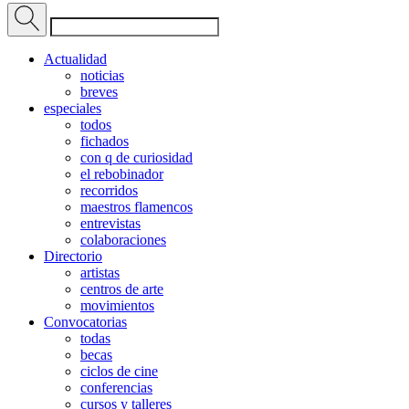
Actualidad
noticias
breves
especiales
todos
fichados
con q de curiosidad
el rebobinador
recorridos
maestros flamencos
entrevistas
colaboraciones
Directorio
artistas
centros de arte
movimientos
Convocatorias
todas
becas
ciclos de cine
conferencias
cursos y talleres