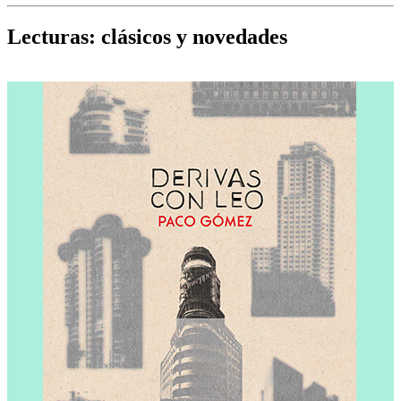
Cine, teatro, música, libros y más...
D
Lecturas: clásicos y novedades