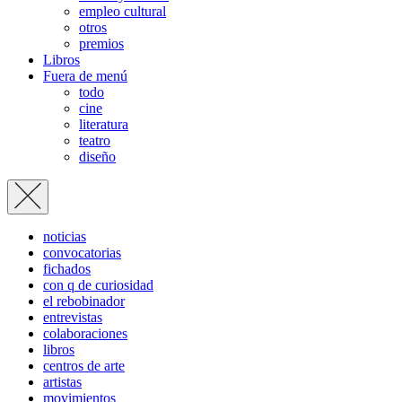
empleo cultural
otros
premios
Libros
Fuera de menú
todo
cine
literatura
teatro
diseño
noticias
convocatorias
fichados
con q de curiosidad
el rebobinador
entrevistas
colaboraciones
libros
centros de arte
artistas
movimientos