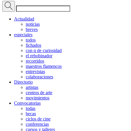
Actualidad
noticias
breves
especiales
todos
fichados
con q de curiosidad
el rebobinador
recorridos
maestros flamencos
entrevistas
colaboraciones
Directorio
artistas
centros de arte
movimientos
Convocatorias
todas
becas
ciclos de cine
conferencias
cursos y talleres