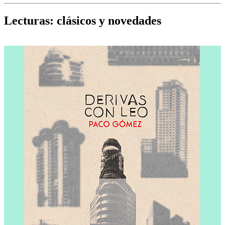
Cine, teatro, música, libros y más...
D
Lecturas: clásicos y novedades