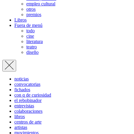
empleo cultural
otros
premios
Libros
Fuera de menú
todo
cine
literatura
teatro
diseño
noticias
convocatorias
fichados
con q de curiosidad
el rebobinador
entrevistas
colaboraciones
libros
centros de arte
artistas
movimientos