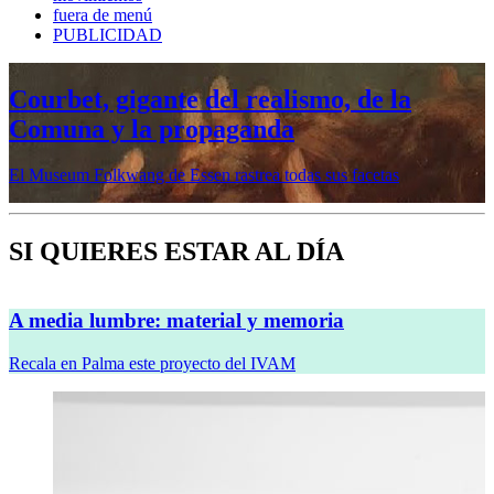
fuera de menú
PUBLICIDAD
Mujeres prerrafaelitas, psiquiatría en la
vanguardia, Minor White o Dana
Lixenberg, en otoño en la Fundación
MAPFRE
Veremos cinco muestras en sus sedes de Madrid y Barcelona
SI QUIERES ESTAR AL DÍA
A media lumbre: material y memoria
Recala en Palma este proyecto del IVAM