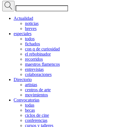
Actualidad
noticias
breves
especiales
todos
fichados
con q de curiosidad
el rebobinador
recorridos
maestros flamencos
entrevistas
colaboraciones
Directorio
artistas
centros de arte
movimientos
Convocatorias
todas
becas
ciclos de cine
conferencias
cursos y talleres