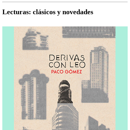
Cine, teatro, música, libros y más...
D
Lecturas: clásicos y novedades