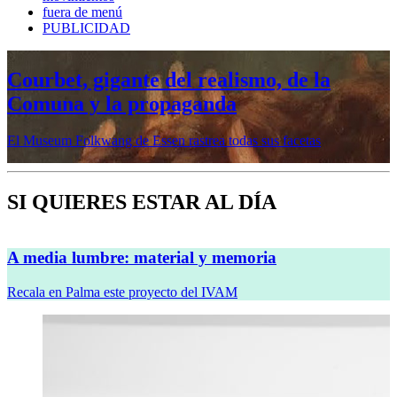
fuera de menú
PUBLICIDAD
Mujeres prerrafaelitas, psiquiatría en la
vanguardia, Minor White o Dana
Lixenberg, en otoño en la Fundación
MAPFRE
Veremos cinco muestras en sus sedes de Madrid y Barcelona
SI QUIERES ESTAR AL DÍA
A media lumbre: material y memoria
Recala en Palma este proyecto del IVAM