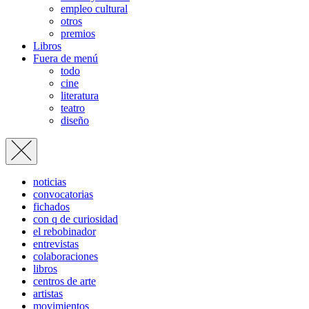
empleo cultural
otros
premios
Libros
Fuera de menú
todo
cine
literatura
teatro
diseño
noticias
convocatorias
fichados
con q de curiosidad
el rebobinador
entrevistas
colaboraciones
libros
centros de arte
artistas
movimientos