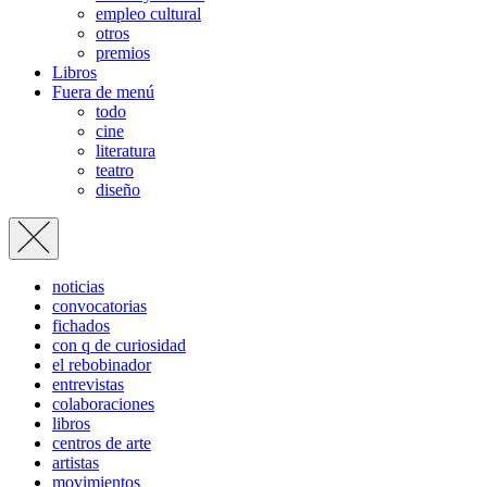
empleo cultural
otros
premios
Libros
Fuera de menú
todo
cine
literatura
teatro
diseño
noticias
convocatorias
fichados
con q de curiosidad
el rebobinador
entrevistas
colaboraciones
libros
centros de arte
artistas
movimientos