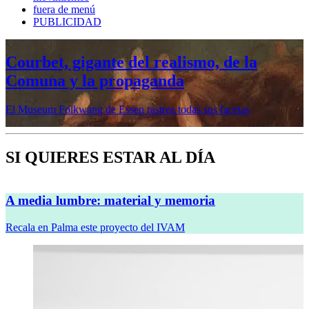
fuera de menú
PUBLICIDAD
Mujeres prerrafaelitas, psiquiatría en la
vanguardia, Minor White o Dana
Lixenberg, en otoño en la Fundación
MAPFRE
Veremos cinco muestras en sus sedes de Madrid y Barcelona
SI QUIERES ESTAR AL DÍA
A media lumbre: material y memoria
Recala en Palma este proyecto del IVAM