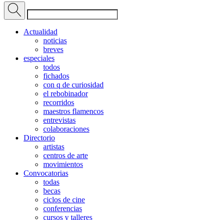
Actualidad
noticias
breves
especiales
todos
fichados
con q de curiosidad
el rebobinador
recorridos
maestros flamencos
entrevistas
colaboraciones
Directorio
artistas
centros de arte
movimientos
Convocatorias
todas
becas
ciclos de cine
conferencias
cursos y talleres