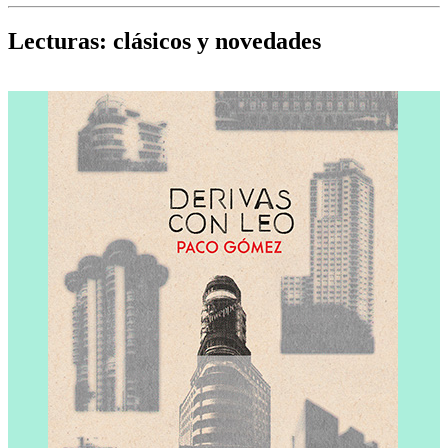
Cine, teatro, música, libros y más...
D
Lecturas: clásicos y novedades