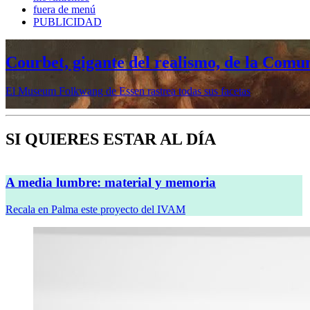
fuera de menú
PUBLICIDAD
Courbet, gigante del realismo, de la Comu
El Museum Folkwang de Essen rastrea todas sus facetas
SI QUIERES ESTAR AL DÍA
A media lumbre: material y memoria
Recala en Palma este proyecto del IVAM