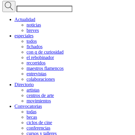
Actualidad
noticias
breves
especiales
todos
fichados
con q de curiosidad
el rebobinador
recorridos
maestros flamencos
entrevistas
colaboraciones
Directorio
artistas
centros de arte
movimientos
Convocatorias
todas
becas
ciclos de cine
conferencias
cursos y talleres