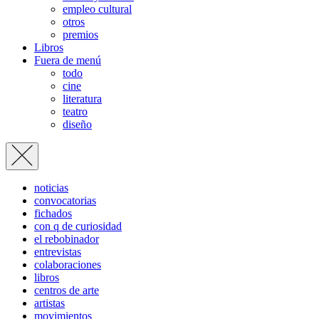
empleo cultural
otros
premios
Libros
Fuera de menú
todo
cine
literatura
teatro
diseño
noticias
convocatorias
fichados
con q de curiosidad
el rebobinador
entrevistas
colaboraciones
libros
centros de arte
artistas
movimientos