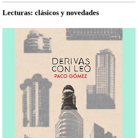
Cine, teatro, música, libros y más...
D
Lecturas: clásicos y novedades