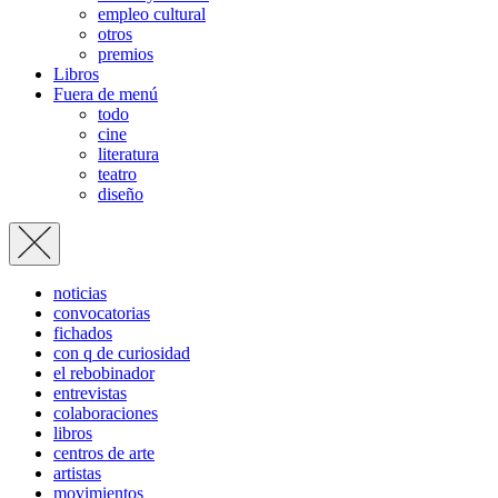
empleo cultural
otros
premios
Libros
Fuera de menú
todo
cine
literatura
teatro
diseño
noticias
convocatorias
fichados
con q de curiosidad
el rebobinador
entrevistas
colaboraciones
libros
centros de arte
artistas
movimientos