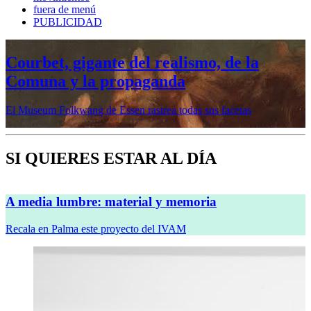
fuera de menú
PUBLICIDAD
Mujeres prerrafaelitas, psiquiatría en la
vanguardia, Minor White o Dana
Lixenberg, en otoño en la Fundación
MAPFRE
Veremos cinco muestras en sus sedes de Madrid y Barcelona
SI QUIERES ESTAR AL DÍA
A media lumbre: material y memoria
Recala en Palma este proyecto del IVAM