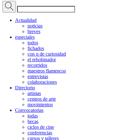
Actualidad
noticias
breves
especiales
todos
fichados
con q de curiosidad
el rebobinador
recorridos
maestros flamencos
entrevistas
colaboraciones
Directorio
artistas
centros de arte
movimientos
Convocatorias
todas
becas
ciclos de cine
conferencias
cursos y talleres