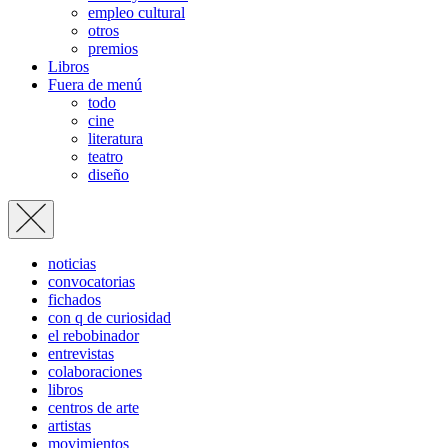
empleo cultural
otros
premios
Libros
Fuera de menú
todo
cine
literatura
teatro
diseño
noticias
convocatorias
fichados
con q de curiosidad
el rebobinador
entrevistas
colaboraciones
libros
centros de arte
artistas
movimientos