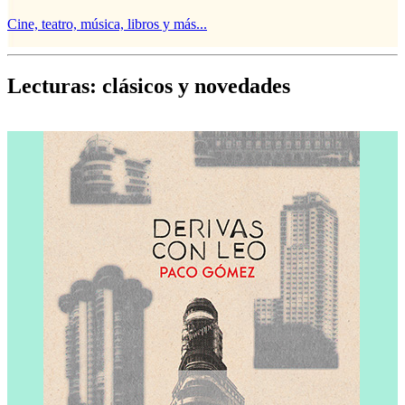
Cine, teatro, música, libros y más...
D
Lecturas: clásicos y novedades