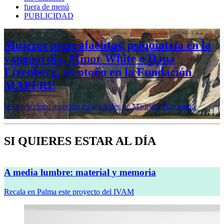
fuera de menú
PUBLICIDAD
Mujeres prerrafaelitas, psiquiatría en la
vanguardia, Minor White o Dana
Lixenberg, en otoño en la Fundación
MAPFRE
Veremos cinco muestras en sus sedes de Madrid y Barcelona
SI QUIERES ESTAR AL DÍA
A media lumbre: material y memoria
Recala en Palma este proyecto del IVAM