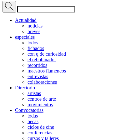
Actualidad
noticias
breves
especiales
todos
fichados
con q de curiosidad
el rebobinador
recorridos
maestros flamencos
entrevistas
colaboraciones
Directorio
artistas
centros de arte
movimientos
Convocatorias
todas
becas
ciclos de cine
conferencias
cursos y talleres