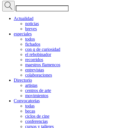
Actualidad
noticias
breves
especiales
todos
fichados
con q de curiosidad
el rebobinador
recorridos
maestros flamencos
entrevistas
colaboraciones
Directorio
artistas
centros de arte
movimientos
Convocatorias
todas
becas
ciclos de cine
conferencias
cursos y talleres