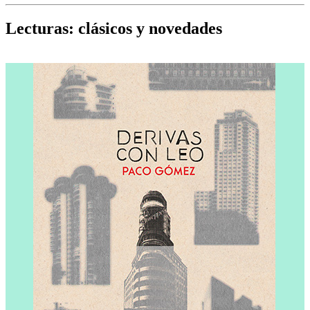
Cine, teatro, música, libros y más...
D
Lecturas: clásicos y novedades