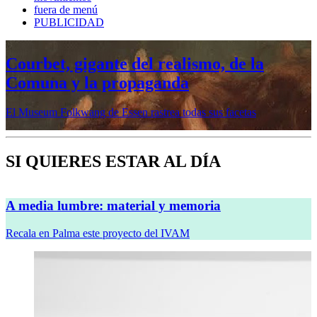
fuera de menú
PUBLICIDAD
Mujeres prerrafaelitas, psiquiatría en la
vanguardia, Minor White o Dana
Lixenberg, en otoño en la Fundación
MAPFRE
Veremos cinco muestras en sus sedes de Madrid y Barcelona
SI QUIERES ESTAR AL DÍA
A media lumbre: material y memoria
Recala en Palma este proyecto del IVAM