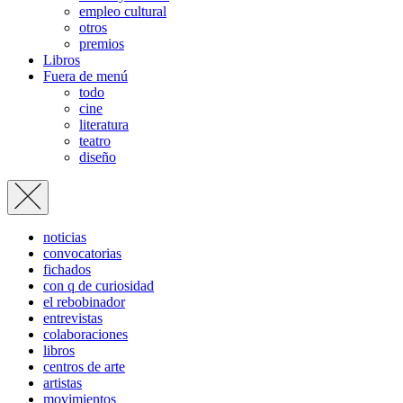
empleo cultural
otros
premios
Libros
Fuera de menú
todo
cine
literatura
teatro
diseño
noticias
convocatorias
fichados
con q de curiosidad
el rebobinador
entrevistas
colaboraciones
libros
centros de arte
artistas
movimientos