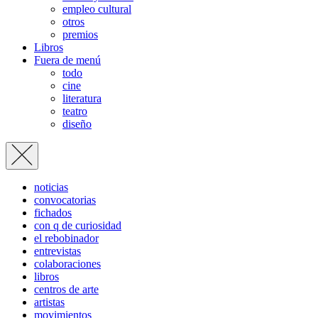
empleo cultural
otros
premios
Libros
Fuera de menú
todo
cine
literatura
teatro
diseño
noticias
convocatorias
fichados
con q de curiosidad
el rebobinador
entrevistas
colaboraciones
libros
centros de arte
artistas
movimientos