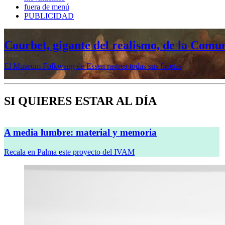
fuera de menú
PUBLICIDAD
Courbet, gigante del realismo, de la Comu
El Museum Folkwang de Essen rastrea todas sus facetas
SI QUIERES ESTAR AL DÍA
A media lumbre: material y memoria
Recala en Palma este proyecto del IVAM