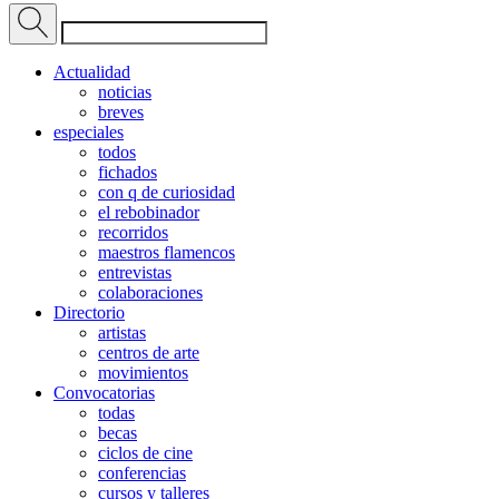
Actualidad
noticias
breves
especiales
todos
fichados
con q de curiosidad
el rebobinador
recorridos
maestros flamencos
entrevistas
colaboraciones
Directorio
artistas
centros de arte
movimientos
Convocatorias
todas
becas
ciclos de cine
conferencias
cursos y talleres