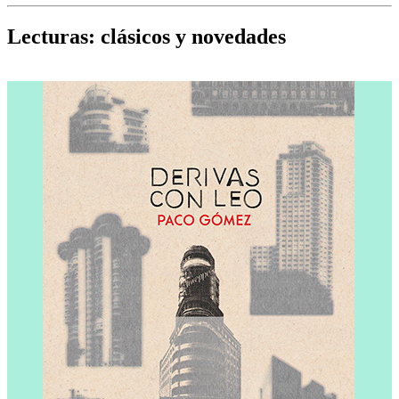
Cine, teatro, música, libros y más...
D
Lecturas: clásicos y novedades