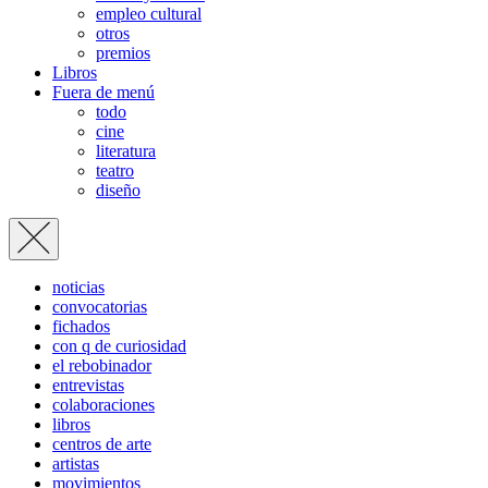
empleo cultural
otros
premios
Libros
Fuera de menú
todo
cine
literatura
teatro
diseño
noticias
convocatorias
fichados
con q de curiosidad
el rebobinador
entrevistas
colaboraciones
libros
centros de arte
artistas
movimientos