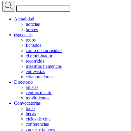
Actualidad
noticias
breves
especiales
todos
fichados
con q de curiosidad
el rebobinador
recorridos
maestros flamencos
entrevistas
colaboraciones
Directorio
artistas
centros de arte
movimientos
Convocatorias
todas
becas
ciclos de cine
conferencias
cursos y talleres