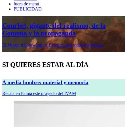
fuera de menú
PUBLICIDAD
Mujeres prerrafaelitas, psiquiatría en la
vanguardia, Minor White o Dana
Lixenberg, en otoño en la Fundación
MAPFRE
Veremos cinco muestras en sus sedes de Madrid y Barcelona
SI QUIERES ESTAR AL DÍA
A media lumbre: material y memoria
Recala en Palma este proyecto del IVAM