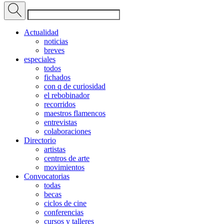
Actualidad
noticias
breves
especiales
todos
fichados
con q de curiosidad
el rebobinador
recorridos
maestros flamencos
entrevistas
colaboraciones
Directorio
artistas
centros de arte
movimientos
Convocatorias
todas
becas
ciclos de cine
conferencias
cursos y talleres