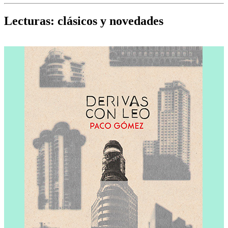
Cine, teatro, música, libros y más...
D
Lecturas: clásicos y novedades