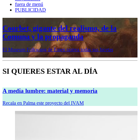
fuera de menú
PUBLICIDAD
Mujeres prerrafaelitas, psiquiatría en la
vanguardia, Minor White o Dana
Lixenberg, en otoño en la Fundación
MAPFRE
Veremos cinco muestras en sus sedes de Madrid y Barcelona
SI QUIERES ESTAR AL DÍA
A media lumbre: material y memoria
Recala en Palma este proyecto del IVAM