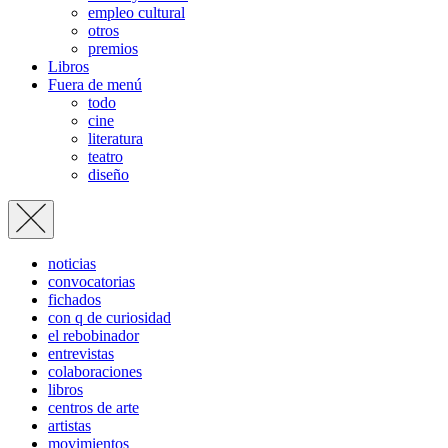
empleo cultural
otros
premios
Libros
Fuera de menú
todo
cine
literatura
teatro
diseño
noticias
convocatorias
fichados
con q de curiosidad
el rebobinador
entrevistas
colaboraciones
libros
centros de arte
artistas
movimientos