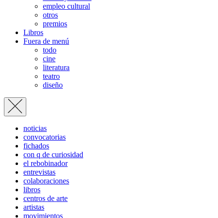
empleo cultural
otros
premios
Libros
Fuera de menú
todo
cine
literatura
teatro
diseño
noticias
convocatorias
fichados
con q de curiosidad
el rebobinador
entrevistas
colaboraciones
libros
centros de arte
artistas
movimientos