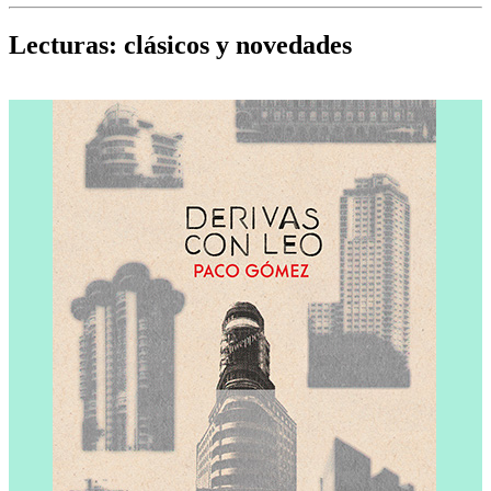
Cine, teatro, música, libros y más...
D
Lecturas: clásicos y novedades