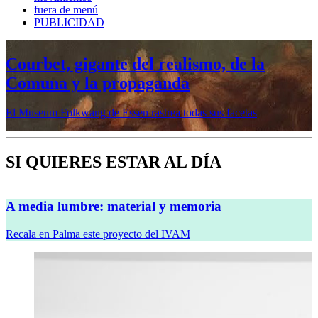
fuera de menú
PUBLICIDAD
Mujeres prerrafaelitas, psiquiatría en la
vanguardia, Minor White o Dana
Lixenberg, en otoño en la Fundación
MAPFRE
Veremos cinco muestras en sus sedes de Madrid y Barcelona
SI QUIERES ESTAR AL DÍA
A media lumbre: material y memoria
Recala en Palma este proyecto del IVAM