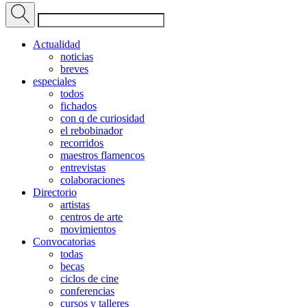
Actualidad
noticias
breves
especiales
todos
fichados
con q de curiosidad
el rebobinador
recorridos
maestros flamencos
entrevistas
colaboraciones
Directorio
artistas
centros de arte
movimientos
Convocatorias
todas
becas
ciclos de cine
conferencias
cursos y talleres