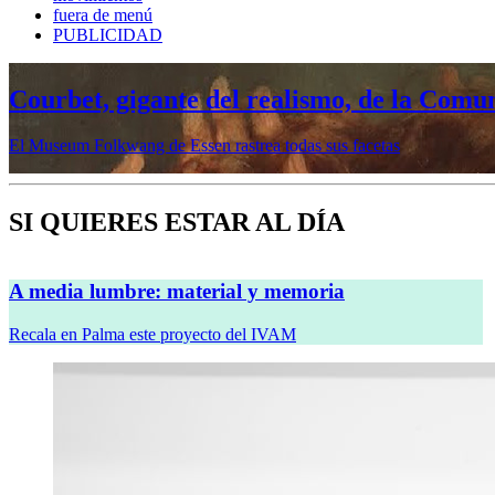
fuera de menú
PUBLICIDAD
Mujeres prerrafaelitas, psiquiatría en l
Veremos cinco muestras en sus sedes de Madrid y Barcelona
SI QUIERES ESTAR AL DÍA
A media lumbre: material y memoria
Recala en Palma este proyecto del IVAM