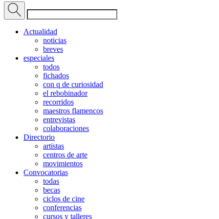
Actualidad
noticias
breves
especiales
todos
fichados
con q de curiosidad
el rebobinador
recorridos
maestros flamencos
entrevistas
colaboraciones
Directorio
artistas
centros de arte
movimientos
Convocatorias
todas
becas
ciclos de cine
conferencias
cursos y talleres