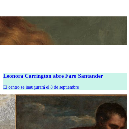
g, en otoño en la Fundación MAPFRE
Leonora Carrington abre Faro Santander
El centro se inaugurará el 8 de septiembre