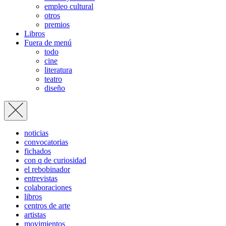
empleo cultural
otros
premios
Libros
Fuera de menú
todo
cine
literatura
teatro
diseño
noticias
convocatorias
fichados
con q de curiosidad
el rebobinador
entrevistas
colaboraciones
libros
centros de arte
artistas
movimientos