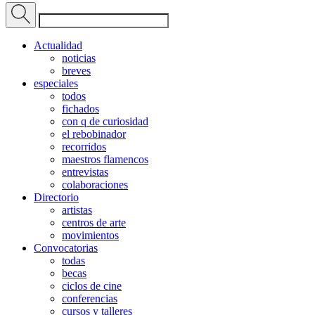
Actualidad
noticias
breves
especiales
todos
fichados
con q de curiosidad
el rebobinador
recorridos
maestros flamencos
entrevistas
colaboraciones
Directorio
artistas
centros de arte
movimientos
Convocatorias
todas
becas
ciclos de cine
conferencias
cursos y talleres