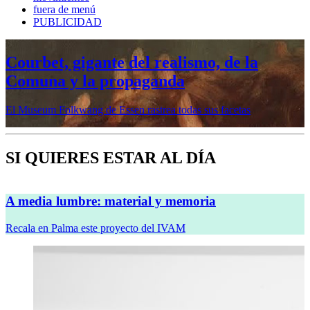
fuera de menú
PUBLICIDAD
Mujeres prerrafaelitas, psiquiatría en la
vanguardia, Minor White o Dana
Lixenberg, en otoño en la Fundación
MAPFRE
Veremos cinco muestras en sus sedes de Madrid y Barcelona
SI QUIERES ESTAR AL DÍA
A media lumbre: material y memoria
Recala en Palma este proyecto del IVAM