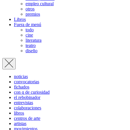
empleo cultural
otros
premios
Libros
Fuera de menú
todo
cine
literatura
teatro
diseño
noticias
convocatorias
fichados
con q de curiosidad
el rebobinador
entrevistas
colaboraciones
libros
centros de arte
artistas
movimientos