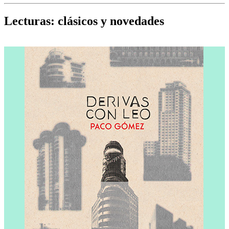
Cine, teatro, música, libros y más...
D
Lecturas: clásicos y novedades