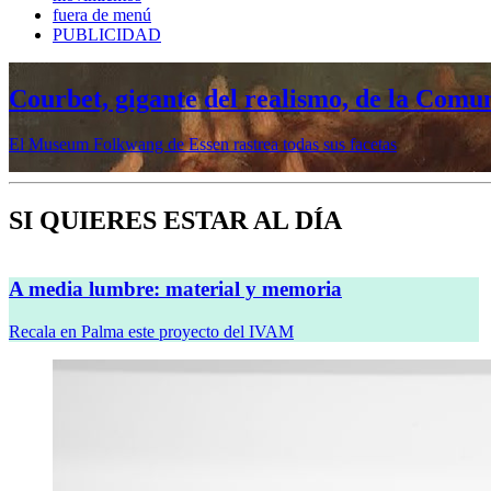
fuera de menú
PUBLICIDAD
Courbet, gigante del realismo, de la Comu
El Museum Folkwang de Essen rastrea todas sus facetas
SI QUIERES ESTAR AL DÍA
A media lumbre: material y memoria
Recala en Palma este proyecto del IVAM