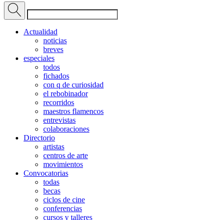
Actualidad
noticias
breves
especiales
todos
fichados
con q de curiosidad
el rebobinador
recorridos
maestros flamencos
entrevistas
colaboraciones
Directorio
artistas
centros de arte
movimientos
Convocatorias
todas
becas
ciclos de cine
conferencias
cursos y talleres