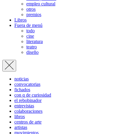
empleo cultural
otros
premios
Libros
Fuera de menú
todo
cine
literatura
teatro
diseño
noticias
convocatorias
fichados
con q de curiosidad
el rebobinador
entrevistas
colaboraciones
libros
centros de arte
artistas
movimientos