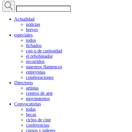
Actualidad
noticias
breves
especiales
todos
fichados
con q de curiosidad
el rebobinador
recorridos
maestros flamencos
entrevistas
colaboraciones
Directorio
artistas
centros de arte
movimientos
Convocatorias
todas
becas
ciclos de cine
conferencias
cursos y talleres