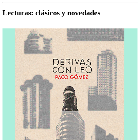
Cine, teatro, música, libros y más...
D
Lecturas: clásicos y novedades