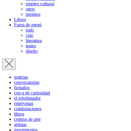
empleo cultural
otros
premios
Libros
Fuera de menú
todo
cine
literatura
teatro
diseño
noticias
convocatorias
fichados
con q de curiosidad
el rebobinador
entrevistas
colaboraciones
libros
centros de arte
artistas
movimientos