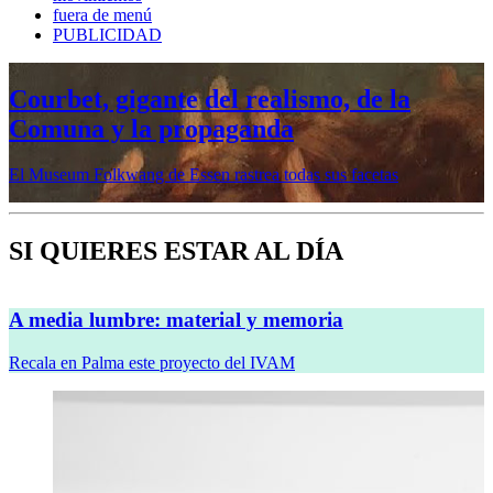
fuera de menú
PUBLICIDAD
Mujeres prerrafaelitas, psiquiatría en la
vanguardia, Minor White o Dana
Lixenberg, en otoño en la Fundación
MAPFRE
Veremos cinco muestras en sus sedes de Madrid y Barcelona
SI QUIERES ESTAR AL DÍA
A media lumbre: material y memoria
Recala en Palma este proyecto del IVAM