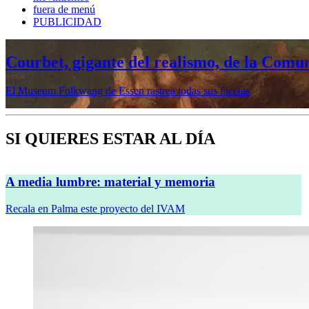
fuera de menú
PUBLICIDAD
Courbet, gigante del realismo, de la Comu
El Museum Folkwang de Essen rastrea todas sus facetas
SI QUIERES ESTAR AL DÍA
A media lumbre: material y memoria
Recala en Palma este proyecto del IVAM