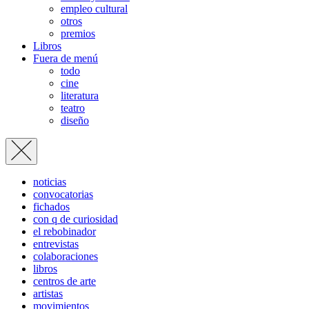
empleo cultural
otros
premios
Libros
Fuera de menú
todo
cine
literatura
teatro
diseño
noticias
convocatorias
fichados
con q de curiosidad
el rebobinador
entrevistas
colaboraciones
libros
centros de arte
artistas
movimientos