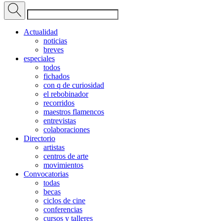
Actualidad
noticias
breves
especiales
todos
fichados
con q de curiosidad
el rebobinador
recorridos
maestros flamencos
entrevistas
colaboraciones
Directorio
artistas
centros de arte
movimientos
Convocatorias
todas
becas
ciclos de cine
conferencias
cursos y talleres