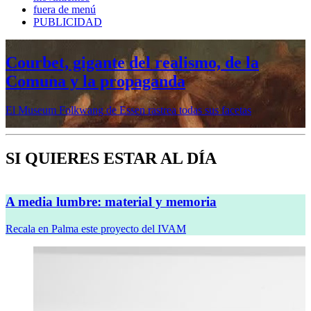
fuera de menú
PUBLICIDAD
Mujeres prerrafaelitas, psiquiatría en la
vanguardia, Minor White o Dana
Lixenberg, en otoño en la Fundación
MAPFRE
Veremos cinco muestras en sus sedes de Madrid y Barcelona
SI QUIERES ESTAR AL DÍA
A media lumbre: material y memoria
Recala en Palma este proyecto del IVAM