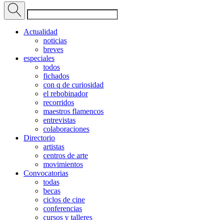
Actualidad
noticias
breves
especiales
todos
fichados
con q de curiosidad
el rebobinador
recorridos
maestros flamencos
entrevistas
colaboraciones
Directorio
artistas
centros de arte
movimientos
Convocatorias
todas
becas
ciclos de cine
conferencias
cursos y talleres