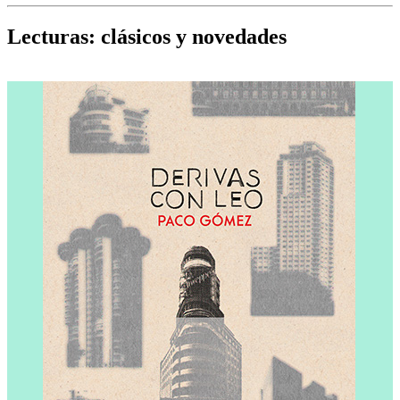
Cine, teatro, música, libros y más...
D
Lecturas: clásicos y novedades