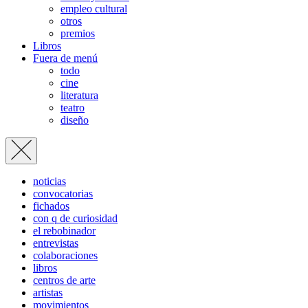
empleo cultural
otros
premios
Libros
Fuera de menú
todo
cine
literatura
teatro
diseño
noticias
convocatorias
fichados
con q de curiosidad
el rebobinador
entrevistas
colaboraciones
libros
centros de arte
artistas
movimientos