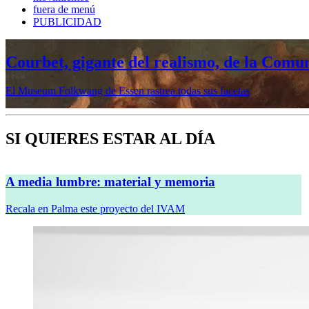
fuera de menú
PUBLICIDAD
nte del realismo, de la Comuna y la propag
 Essen rastrea todas sus facetas
SI QUIERES ESTAR AL DÍA
A media lumbre: material y memoria
Recala en Palma este proyecto del IVAM