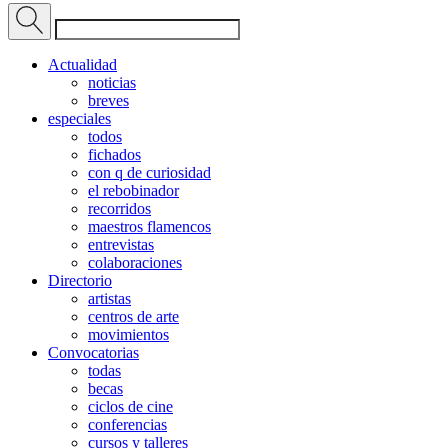
Actualidad
noticias
breves
especiales
todos
fichados
con q de curiosidad
el rebobinador
recorridos
maestros flamencos
entrevistas
colaboraciones
Directorio
artistas
centros de arte
movimientos
Convocatorias
todas
becas
ciclos de cine
conferencias
cursos y talleres