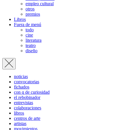
empleo cultural
otros
premios
Libros
Fuera de menú
todo
cine
literatura
teatro
diseño
noticias
convocatorias
fichados
con q de curiosidad
el rebobinador
entrevistas
colaboraciones
libros
centros de arte
artistas
movimientos