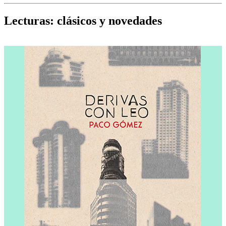
Cine, teatro, música, libros y más...
D
Lecturas: clásicos y novedades