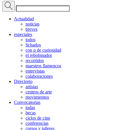
Actualidad
noticias
breves
especiales
todos
fichados
con q de curiosidad
el rebobinador
recorridos
maestros flamencos
entrevistas
colaboraciones
Directorio
artistas
centros de arte
movimientos
Convocatorias
todas
becas
ciclos de cine
conferencias
cursos y talleres