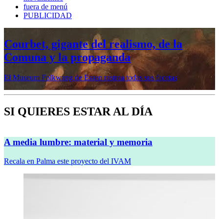
fuera de menú
PUBLICIDAD
Mujeres prerrafaelitas, psiquiatría en la
vanguardia, Minor White o Dana
Lixenberg, en otoño en la Fundación
MAPFRE
Veremos cinco muestras en sus sedes de Madrid y Barcelona
SI QUIERES ESTAR AL DÍA
A media lumbre: material y memoria
Recala en Palma este proyecto del IVAM