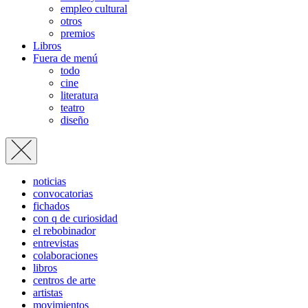
empleo cultural
otros
premios
Libros
Fuera de menú
todo
cine
literatura
teatro
diseño
noticias
convocatorias
fichados
con q de curiosidad
el rebobinador
entrevistas
colaboraciones
libros
centros de arte
artistas
movimientos