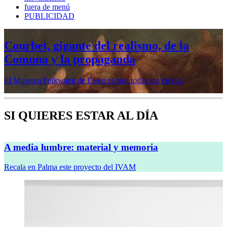
fuera de menú
PUBLICIDAD
Mujeres prerrafaelitas, psiquiatría en la
vanguardia, Minor White o Dana
Lixenberg, en otoño en la Fundación
MAPFRE
Veremos cinco muestras en sus sedes de Madrid y Barcelona
SI QUIERES ESTAR AL DÍA
A media lumbre: material y memoria
Recala en Palma este proyecto del IVAM