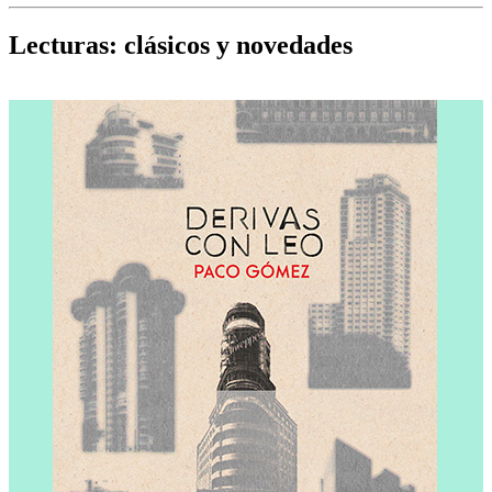
Cine, teatro, música, libros y más...
D
Lecturas: clásicos y novedades