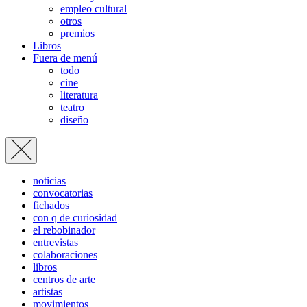
empleo cultural
otros
premios
Libros
Fuera de menú
todo
cine
literatura
teatro
diseño
noticias
convocatorias
fichados
con q de curiosidad
el rebobinador
entrevistas
colaboraciones
libros
centros de arte
artistas
movimientos