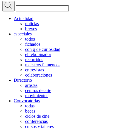
Actualidad
noticias
breves
especiales
todos
fichados
con q de curiosidad
el rebobinador
recorridos
maestros flamencos
entrevistas
colaboraciones
Directorio
artistas
centros de arte
movimientos
Convocatorias
todas
becas
ciclos de cine
conferencias
cursos y talleres